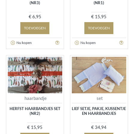
(NR3)
(NR1)
€ 6,95
€ 15,95
TOEVOEGEN
TOEVOEGEN
Nu kopen
Nu kopen
haarbandje
set
HERFST HAARBANDJES SET
LIEF SETJE, PAKJE, KUSSENTJE
(NR2)
EN HAARBANDJES
€ 15,95
€ 34,94