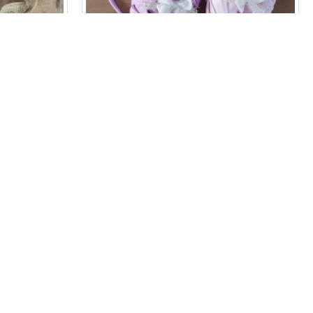
wrap
NNET
SET WRAP MET HAARBANDJE, VERKRIJGBAAR
IN 4 KLEUREN
€ 14,95
N
TOEVOEGEN
Stel een vraag
Nu kopen
Stel een vraag