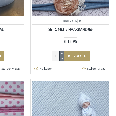
haarbandje
AL
SET 1 MET 3 HAARBANDJES
€ 15,95
N
TOEVOEGEN
Stel een vraag
Nu kopen
Stel een vraag