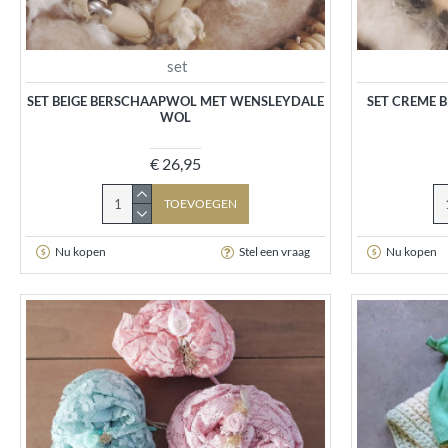
set
SET BEIGE BERSCHAAPWOL MET WENSLEYDALE
SET CREME 
WOL
€ 26,95
TOEVOEGEN
Nu kopen
Stel een vraag
Nu kopen