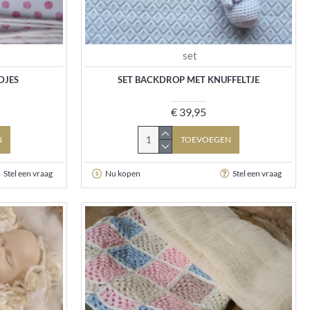
set
DJES
SET BACKDROP MET KNUFFELTJE
€ 39,95
N
TOEVOEGEN
Stel een vraag
Nu kopen
Stel een vraag