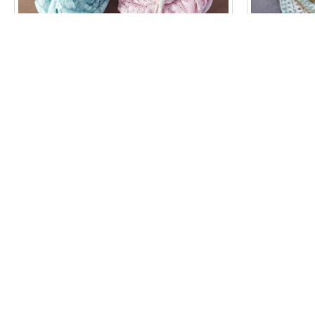
wrap
SET KANTEN WRAP MET HAARBANDJE IN 3
KLEURTJES
€ 15,95
TOEVOEGEN
Nu kopen
Stel een vraag
Nu kopen