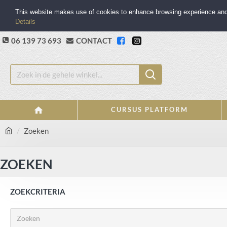
This website makes use of cookies to enhance browsing experience and p
Details
06 139 73 693
CONTACT
CURSUS PLATFORM
Zoeken
ZOEKEN
ZOEKCRITERIA