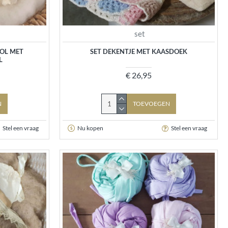
set
OL MET
SET DEKENTJE MET KAASDOEK
L
€ 26,95
N
TOEVOEGEN
Stel een vraag
Nu kopen
Stel een vraag