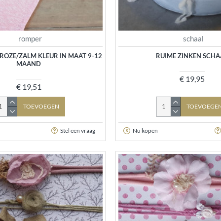
romper
schaal
ROZE/ZALM KLEUR IN MAAT 9-12
RUIME ZINKEN SCHA
MAAND
€ 19,95
€ 19,51
TOEVOEGEN
TOEVOEGE
Stel een vraag
Nu kopen