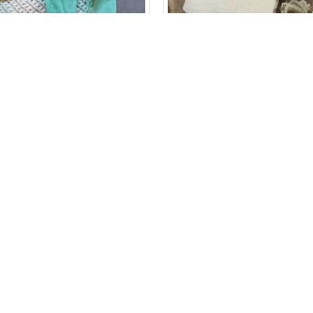
Set
set
SET MINT - 3-DELIG
SET WOL, WRAP EN BO
€ 37,50
€ 36,95
TOEVOEGEN
TOEVOEGE
Stel een vraag
Nu kopen