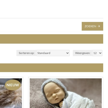
ZOEKEN
Sorteren op:
Weergeven:
NIEUW