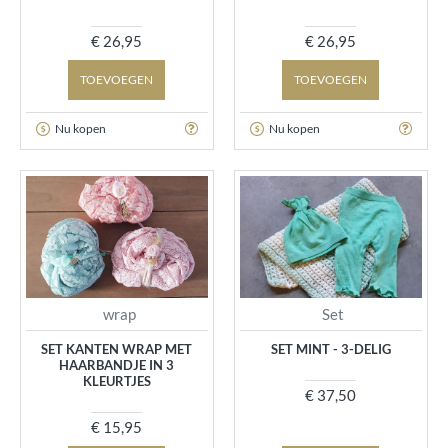
€ 26,95
€ 26,95
TOEVOEGEN
TOEVOEGEN
Nu kopen
Nu kopen
wrap
Set
SET KANTEN WRAP MET
SET MINT - 3-DELIG
HAARBANDJE IN 3
KLEURTJES
€ 37,50
€ 15,95