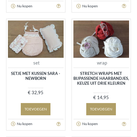
Nu kopen
Nu kopen
set
wrap
SETJE MET KUSSEN SARA -
STRETCH WRAPS MET
NEWBORN
BIJPASSENDE HAARBANDJES,
KEUZE UIT DRIE KLEUREN
€ 32,95
€ 14,95
TOEVOEGEN
TOEVOEGEN
Nu kopen
Nu kopen