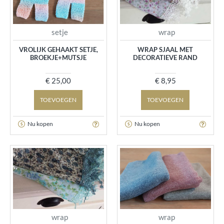
setje
wrap
VROLIJK GEHAAKT SETJE,
WRAP SJAAL MET
BROEKJE+MUTSJE
DECORATIEVE RAND
€ 25,00
€ 8,95
TOEVOEGEN
TOEVOEGEN
Nu kopen
Nu kopen
wrap
wrap