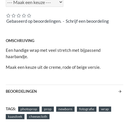
Gebaseerd op beoordelingen.
-
Schrijf een beoordeling
OMSCHRIJVING
Een handige wrap met veel stretch met bijpassend
haarbandje.
Maak een keuze uit de creme, rode of beige versie.
BEOORDELINGEN
TAGS:
photoprop
prop
newborn
fotografie
wrap
kaasdoek
cheesecloth