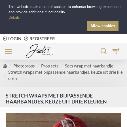
This website makes use of cookies to enhance browsing experience
and provide additional functionality.
Details
Allow cookies
LOGIN
REGISTREER
Photoprops
Prop sets
Sets wrap met haarbandje
Stretch wraps met bijpassende haarbandjes, keuze uit drie kle
uren
STRETCH WRAPS MET BIJPASSENDE
HAARBANDJES, KEUZE UIT DRIE KLEUREN