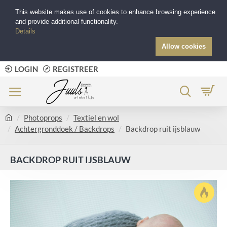
This website makes use of cookies to enhance browsing experience
and provide additional functionality.
Details
Allow cookies
LOGIN
REGISTREER
Photoprops
Textiel en wol
Achtergronddoek / Backdrops
Backdrop ruit ijsblauw
BACKDROP RUIT IJSBLAUW