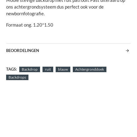
Mooie stevige backdrop met ruit patroon. Past uiteraard op
ons achtergrondsysteem dus perfect ook voor de
newbornfotografie.
Formaat ong. 1.20*1.50
BEOORDELINGEN
TAGS:
Backdrop
ruit
blauw
Achtergronddoek
Backdrops