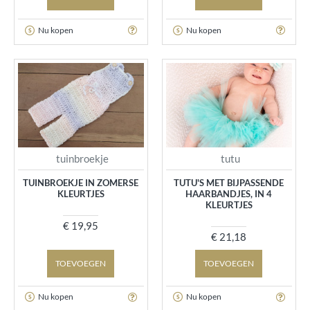
Nu kopen
Nu kopen
tuinbroekje
tutu
TUINBROEKJE IN ZOMERSE
TUTU'S MET BIJPASSENDE
KLEURTJES
HAARBANDJES, IN 4
KLEURTJES
€ 19,95
€ 21,18
TOEVOEGEN
TOEVOEGEN
Nu kopen
Nu kopen