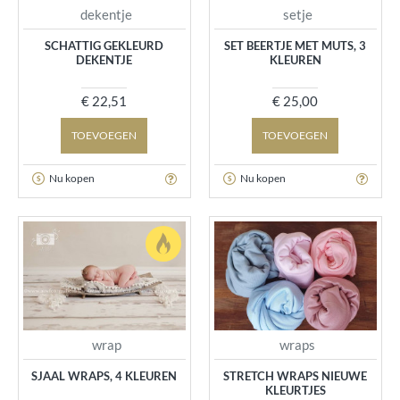
dekentje
setje
SCHATTIG GEKLEURD
SET BEERTJE MET MUTS, 3
DEKENTJE
KLEUREN
€ 22,51
€ 25,00
TOEVOEGEN
TOEVOEGEN
Nu kopen
Nu kopen
wrap
wraps
SJAAL WRAPS, 4 KLEUREN
STRETCH WRAPS NIEUWE
KLEURTJES