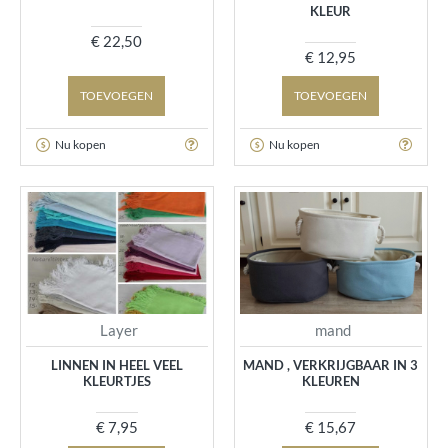
KLEUR
€ 22,50
€ 12,95
TOEVOEGEN
TOEVOEGEN
Nu kopen
Nu kopen
Layer
mand
LINNEN IN HEEL VEEL
MAND , VERKRIJGBAAR IN 3
KLEURTJES
KLEUREN
€ 7,95
€ 15,67