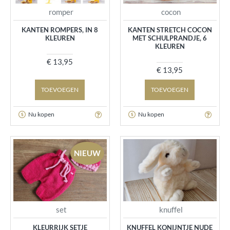
romper
cocon
KANTEN ROMPERS, IN 8
KANTEN STRETCH COCON
KLEUREN
MET SCHULPRANDJE, 6
KLEUREN
€ 13,95
€ 13,95
TOEVOEGEN
TOEVOEGEN
Nu kopen
Nu kopen
NIEUW
set
knuffel
KLEURRIJK SETJE
KNUFFEL KONIJNTJE NUDE